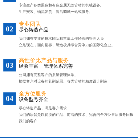
专注生产各类黑色和有色金属无缝管材的机械设备。
生产安装、物流发货、售后调试一站式服务。
专业团队
02
尽心铸造产品
我们拥有专业的技术团队和丰富工作经验的管理人员
立足现在，面向世界，缔造极具综合竞争力的国际化企业。
高性价比产品与服务
03
经验丰富，管理体系完善
公司拥有完整客户的质量管理体系。
根据客户对设备的轧制范围、各类管材的精度设计制造
全方位服务
04
设备型号齐全
尽心铸造产品，满足客户需求
我们的宗旨是以优质的产品、前沿的技术、完善的全方位售后服务回报
我们的客户