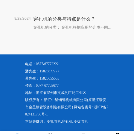
9/28/2024
穿孔机的分类与特点是什么？
穿孔机的分类： 穿孔机根据应用的介质不同...
电话：0577-67772222
潘先生：15825677777
蔡先生：15825655555
传真：0577-67703677
地址：浙江省温州市文成县巨屿工业区
版权所有： 浙江中星钢管机械有限公司(原浙江瑞安
市金星钢管设备制造有限公司) 网站备案号:
浙ICP备2
024131756号-1
本站关键词：
冷轧管机
,
穿孔机
,
冷拔管机