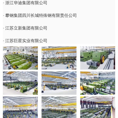
· 浙江华迪集团有限公司
· 攀钢集团四川长城特殊钢有限责任公司
· 江苏立新集团有限公司
· 江苏巨星实业有限公司