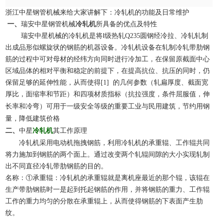
浙江中星钢管机械
来给大家讲解下：冷轧机的功能及日常维护
一、
瑞安中星钢管机械
冷轧机
所具备的优点及特性
瑞安中星机械的冷轧机是将Ⅰ级热轧Q235圆钢经冷拉、冷轧轧制
出成品形似螺旋状的钢筋的机器设备。冷轧机设备在轧制冷轧带肋钢
筋的过程中可对母材的经纬方向同时进行冷加工，在保留原截面中心
区域品体的相对平衡和稳定的前提下，在提高抗位、抗压的同时，仍
保留足够的延伸性能，从而使得[1] 的几何参数（轧扁厚度、截面宽
厚比，面
缩率和节距）和四项材质指标（抗拉强度，条件屈服值，伸
长率和冷弯）可用于一级安全等级的重要工业与民用建筑，节约用钢
量，降低建筑价格
二、
中星
冷轧机
其工作原理
冷轧机采用电动机拖拽钢筋，利用冷轧机的承重辊、工作辊共同
将力施加到钢筋的两个面上。通过改变两个轧辊间隙的大小实现轧制
出不同直径冷轧带肋钢筋的目的。
名称：①承重辊：冷轧机的承重辊就是离机座最近的那个辊，该辊在
生产带肋钢筋时一是起到托起钢筋的作用，并将钢筋的重力、工作辊
工作的重力均匀的分散在承重辊上，从而使得钢筋的下表面产生肋
纹。