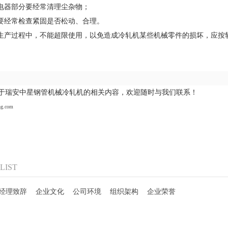
电器部分要经常清理尘杂物；
要经常检查紧固是否松动、合理。
生产过程中，不能超限使用，以免造成冷轧机某些机械零件的损坏，应按
瑞安中星钢管机械冷轧机的相关内容，欢迎随时与我们联系！
ng.com
 LIST
经理致辞
企业文化
公司环境
组织架构
企业荣誉