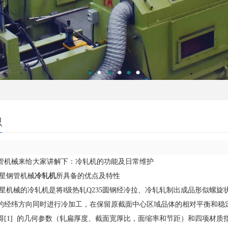
识
管机械
来给大家讲解下：冷轧机的功能及日常维护
星钢管机械
冷轧机
所具备的优点及特性
械的冷轧机是将Ⅰ级热轧Q235圆钢经冷拉、冷轧轧制出成品形似螺旋
的经纬方向同时进行冷加工，在保留原截面中心区域品体的相对平衡和稳
得[1] 的几何参数（轧扁厚度、截面宽厚比，面
缩率和节距）和四项材质